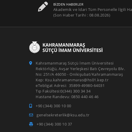
BIZDEN HABERLER
Akademik ve İdari Tüm Personelle İlgili Ha
(Son Haber Tarihi : 08.08.2026)
Kahramanmaraş Sütçü İmam Üniversitesi
Rektörlüğü, Avşar Yerleşkesi Batı Çevreyolu Blv.
No: 251/A 46050 - Onikişubat/Kahramanmaraş
Kep: Ksu.kahramanmaras@hs01.kep.tr
eTebligat Adresi: 35899-49980-64031
Tıp Fakültesi:0(344) 300 34 34
Hastane Randevu: 0850 440 46 46
+90 (344) 300 10 00
genelsekreterlik@ksu.edu.tr
+90 (344) 300 10 37