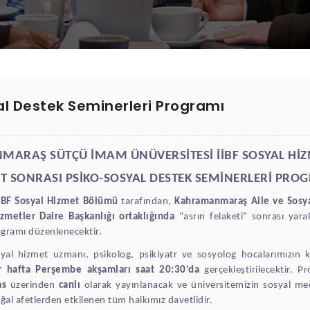
al Destek Seminerleri Programı
ARAŞ SÜTÇÜ İMAM ÜNÜVERSİTESİ İİBF SOSYAL Hİ
T SONRASI PSİKO-SOSYAL DESTEK SEMİNERLERİ PRO
İBF Sosyal Hizmet Bölümü
tarafından,
Kahramanmaraş Aile ve Sosya
zmetler Daire Başkanlığı
ortaklığında
“asrın felaketi” sonrası yar
ogramı düzenlenecektir.
syal hizmet uzmanı, psikolog, psikiyatr ve sosyolog hocalarımızın 
r hafta Perşembe akşamları saat 20:30’da
gerçekleştirilecektir.
as
üzerinden
canlı
olarak yayınlanacak ve üniversitemizin sosyal me
al afetlerden etkilenen tüm halkımız davetlidir.