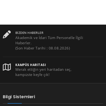
BIZDEN HABERLER
Akademik ve İdari Tüm Personelle İlgili
Haberler.
(Son Haber Tarihi : 08.08.2026)
KAMPÜS HARITASI
Merak ettiğin yeri haritadan seç,
kampüste keşfe çık!
Bilgi Sistemleri