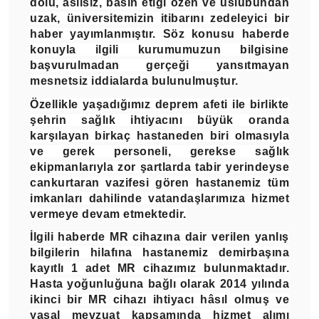
dolu, asılsız, basın etiği özen ve üslubundan
uzak, üniversitemizin itibarını zedeleyici bir
haber yayımlanmıştır. Söz konusu haberde
konuyla ilgili kurumumuzun bilgisine
başvurulmadan gerçeği yansıtmayan
mesnetsiz iddialarda bulunulmuştur.
Özellikle yaşadığımız deprem afeti ile birlikte
şehrin sağlık ihtiyacını büyük oranda
karşılayan birkaç hastaneden biri olmasıyla
ve gerek personeli, gerekse sağlık
ekipmanlarıyla zor şartlarda tabir yerindeyse
cankurtaran vazifesi gören hastanemiz tüm
imkanları dahilinde vatandaşlarımıza hizmet
vermeye devam etmektedir.
İlgili haberde MR cihazına dair verilen yanlış
bilgilerin hilafına hastanemiz demirbaşına
kayıtlı 1 adet MR cihazımız bulunmaktadır.
Hasta yoğunluğuna bağlı olarak 2014 yılında
ikinci bir MR cihazı ihtiyacı hâsıl olmuş ve
yasal mevzuat kapsamında hizmet alımı