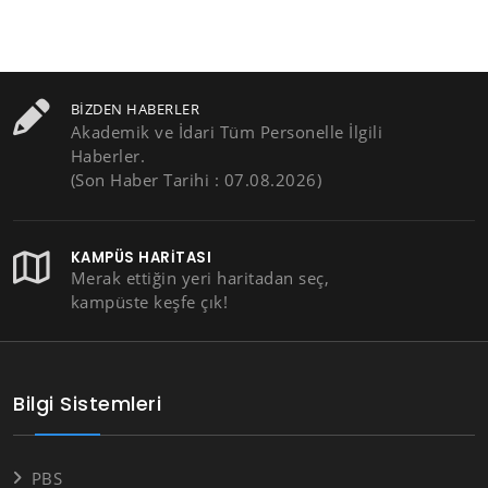
BIZDEN HABERLER
Akademik ve İdari Tüm Personelle İlgili
Haberler.
(Son Haber Tarihi : 07.08.2026)
KAMPÜS HARITASI
Merak ettiğin yeri haritadan seç,
kampüste keşfe çık!
Bilgi Sistemleri
PBS