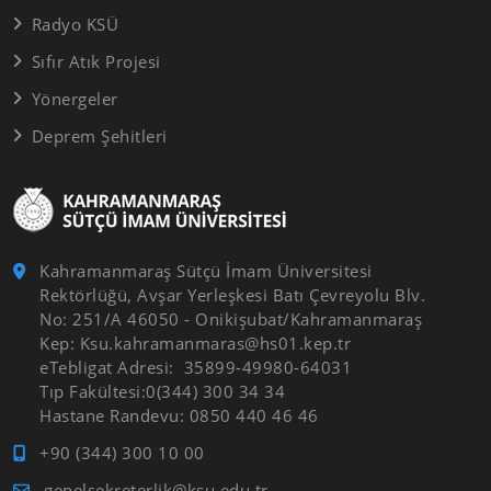
Radyo KSÜ
Sıfır Atık Projesi
Yönergeler
Deprem Şehitleri
Kahramanmaraş Sütçü İmam Üniversitesi
Rektörlüğü, Avşar Yerleşkesi Batı Çevreyolu Blv.
No: 251/A 46050 - Onikişubat/Kahramanmaraş
Kep: Ksu.kahramanmaras@hs01.kep.tr
eTebligat Adresi: 35899-49980-64031
Tıp Fakültesi:0(344) 300 34 34
Hastane Randevu: 0850 440 46 46
+90 (344) 300 10 00
genelsekreterlik@ksu.edu.tr