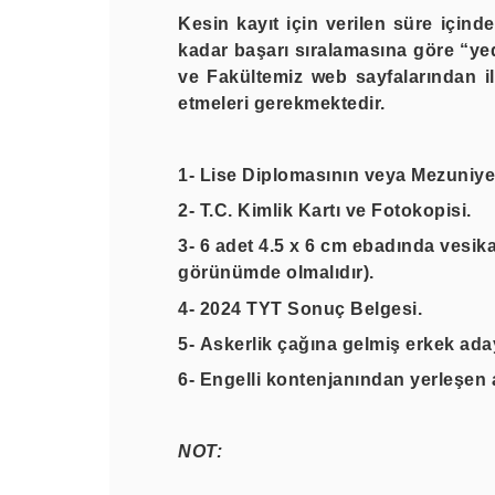
Kesin kayıt için verilen süre için
kadar başarı sıralamasına göre
“ye
ve Fakültemiz web sayfalarından il
etmeleri gerekmektedir.
1-
Lise Diplomasının veya Mezuniyet 
2-
T.C. Kimlik Kartı ve Fotokopisi.
3-
6 adet 4.5 x 6 cm ebadında vesikal
görünümde olmalıdır).
4-
2024 TYT Sonuç Belgesi.
5-
Askerlik çağına gelmiş erkek adayl
6
- Engelli kontenjanından yerleşen 
NOT: