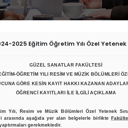
024-2025 Eğitim Öğretim Yılı Özel Yetenek 
GÜZEL SANATLAR FAKÜLTESİ
 EĞİTİM-ÖĞRETİM YILI RESİM VE MÜZİK BÖLÜMLERİ Ö
UCUNA GÖRE KESİN KAYIT HAKKI KAZANAN ADAYLARI
ÖĞRENCİ KAYITLARI İLE İLGİLİ AÇIKLAMA
tim Yılı, Resim ve Müzik Bölümleri Özel Yetenek Sın
ri arasında
aşağıda yer alan belgelerle birlikte
Fakült
 yaptırmaları gerekmektedir.