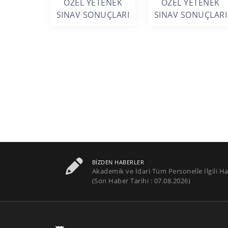
ÖZEL YETENEK
ÖZEL YETENEK
SINAV SONUÇLARI
SINAV SONUÇLARI
BIZDEN HABERLER
Akademik ve İdari Tüm Personelle İlgili Ha
(Son Haber Tarihi : 07.08.2026)