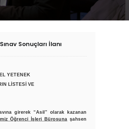
Sınav Sonuçları İlanı
ZEL YETENEK
N LİSTESİ VE
avına girerek “
Asil
” olarak kazanan
emiz Öğrenci İşleri Bürosuna
şahsen