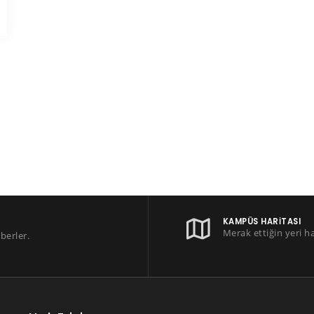
KAMPÜS HARITASI
Merak ettiğin yeri h
berler.