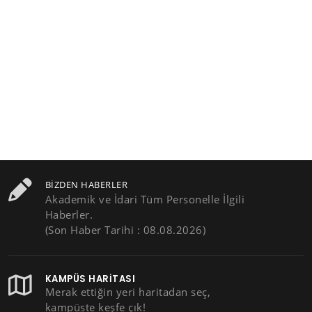
BIZDEN HABERLER
Akademik ve İdari Tüm Personelle İlgili
Haberler.
(Son Haber Tarihi : 08.08.2026)
KAMPÜS HARITASI
Merak ettiğin yeri haritadan seç,
kampüste keşfe çık!