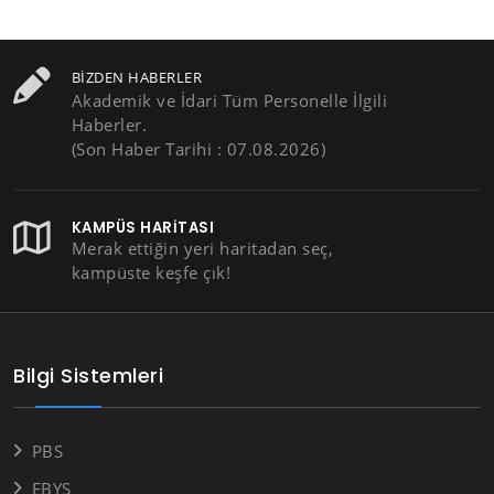
BIZDEN HABERLER
Akademik ve İdari Tüm Personelle İlgili
Haberler.
(Son Haber Tarihi : 07.08.2026)
KAMPÜS HARITASI
Merak ettiğin yeri haritadan seç,
kampüste keşfe çık!
Bilgi Sistemleri
PBS
EBYS