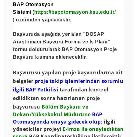
BAP Otomasyon
Sistemi
(
https://bapotomasyon.ksu.edu.tr/
üzerinden yapılacaktır.
)
Başvuruda aşağıda yer alan "
DOSAP
Araştırmacı Başvuru Formu ve İş Planı
"
formu doldurularak
BAP Otomasyon Proje
Başvuru
kısmına eklenecektir.
Başvurusu yapılan proje başvurularına ait
belgeler
proje takip işlemlerinden sorumlu
ilgili BAP Yetkilisi
tarafından kontrol
edildikten sonra hazırlanan
proje
başvurusu
Bölüm Başkanı ve
Dekan/Yüksekokul Müdürü
ne
BAP
Otomasyonda onaya gidecek olup
;
ilgili
yöneticiler
projeyi
E-imza
ile onayladıktan
sonra
BAP Koordinatörlüğüne iletilecektir.