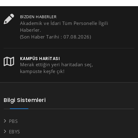
BIZDEN HABERLER
Akademik ve İdari Tüm Personelle İlgili
Haberler.
(Son Haber Tarihi : 07.08.2026)
KAMPÜS HARITASI
Merak ettiğin yeri haritadan seç,
kampüste keşfe çık!
Bilgi Sistemleri
PBS
EBYS