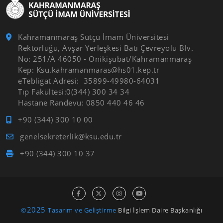
Kahramanmaraş Sütçü İmam Üniversitesi
Rektörlüğü, Avşar Yerleşkesi Batı Çevreyolu Blv.
No: 251/A 46050 - Onikişubat/Kahramanmaraş
Kep: Ksu.kahramanmaras@hs01.kep.tr
eTebligat Adresi: 35899-49980-64031
Tıp Fakültesi:0(344) 300 34 34
Hastane Randevu: 0850 440 46 46
+90 (344) 300 10 00
genelsekreterlik@ksu.edu.tr
+90 (344) 300 10 37
2025
©
Tasarım ve Geliştirme
Bilgi İşlem Daire Başkanlığı