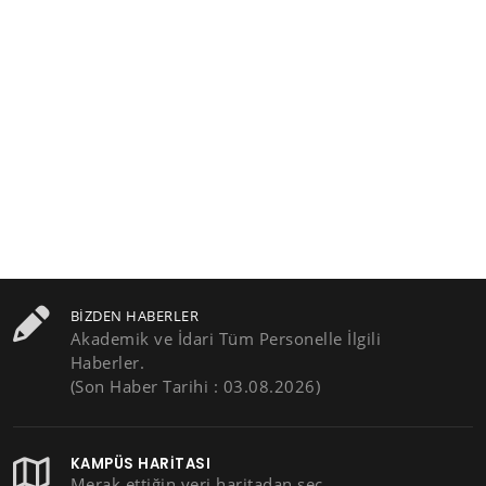
BIZDEN HABERLER
Akademik ve İdari Tüm Personelle İlgili
Haberler.
(Son Haber Tarihi : 03.08.2026)
KAMPÜS HARITASI
Merak ettiğin yeri haritadan seç,