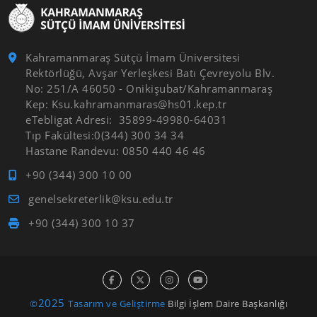
Kahramanmaraş Sütçü İmam Üniversitesi
Rektörlüğü, Avşar Yerleşkesi Batı Çevreyolu Blv.
No: 251/A 46050 - Onikişubat/Kahramanmaraş
Kep: Ksu.kahramanmaras@hs01.kep.tr
eTebligat Adresi: 35899-49980-64031
Tıp Fakültesi:0(344) 300 34 34
Hastane Randevu: 0850 440 46 46
+90 (344) 300 10 00
genelsekreterlik@ksu.edu.tr
+90 (344) 300 10 37
2025
©
Tasarım ve Geliştirme
Bilgi İşlem Daire Başkanlığı