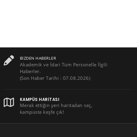
BIZDEN HABERLER
Akademik ve İdari Tüm Personelle İlgili
Haberler.
(Son Haber Tarihi : 07.08.2026)
KAMPÜS HARITASI
Merak ettiğin yeri haritadan seç,
kampüste keşfe çık!