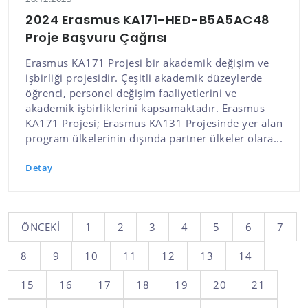
2024 Erasmus KA171-HED-B5A5AC48
Proje Başvuru Çağrısı
Erasmus KA171 Projesi bir akademik değişim ve
işbirliği projesidir. Çeşitli akademik düzeylerde
öğrenci, personel değişim faaliyetlerini ve
akademik işbirliklerini kapsamaktadır. Erasmus
KA171 Projesi; Erasmus KA131 Projesinde yer alan
program ülkelerinin dışında partner ülkeler olara...
Detay
ÖNCEKI
1
2
3
4
5
6
7
8
9
10
11
12
13
14
15
16
17
18
19
20
21