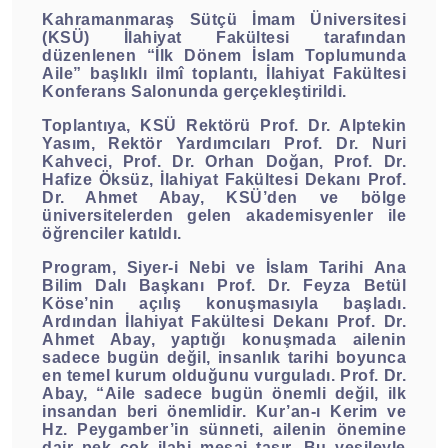
Kahramanmaraş Sütçü İmam Üniversitesi
(KSÜ) İlahiyat Fakültesi tarafından
düzenlenen “İlk Dönem İslam Toplumunda
Aile” başlıklı ilmî toplantı, İlahiyat Fakültesi
Konferans Salonunda gerçekleştirildi.
Toplantıya, KSÜ Rektörü Prof. Dr. Alptekin
Yasım, Rektör Yardımcıları Prof. Dr. Nuri
Kahveci, Prof. Dr. Orhan Doğan, Prof. Dr.
Hafize Öksüz, İlahiyat Fakültesi Dekanı Prof.
Dr. Ahmet Abay, KSÜ’den ve bölge
üniversitelerden gelen akademisyenler ile
öğrenciler katıldı.
Program, Siyer-i Nebi ve İslam Tarihi Ana
Bilim Dalı Başkanı Prof. Dr. Feyza Betül
Köse’nin açılış konuşmasıyla başladı.
Ardından İlahiyat Fakültesi Dekanı Prof. Dr.
Ahmet Abay, yaptığı konuşmada ailenin
sadece bugün değil, insanlık tarihi boyunca
en temel kurum olduğunu vurguladı. Prof. Dr.
Abay, “Aile sadece bugün önemli değil, ilk
insandan beri önemlidir. Kur’an-ı Kerim ve
Hz. Peygamber’in sünneti, ailenin önemine
dair pek çok ilahi mesaj taşır. Bu vesileyle