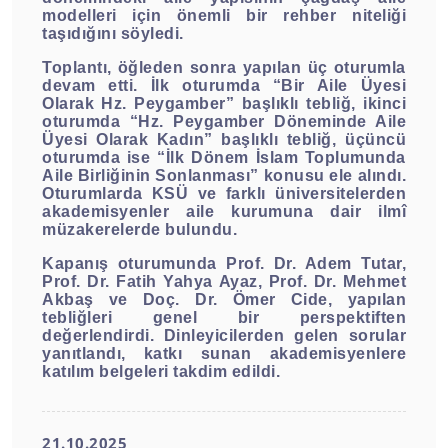
modelleri için önemli bir rehber niteliği
taşıdığını söyledi.
Toplantı, öğleden sonra yapılan üç oturumla
devam etti. İlk oturumda “Bir Aile Üyesi
Olarak Hz. Peygamber” başlıklı tebliğ, ikinci
oturumda “Hz. Peygamber Döneminde Aile
Üyesi Olarak Kadın” başlıklı tebliğ, üçüncü
oturumda ise “İlk Dönem İslam Toplumunda
Aile Birliğinin Sonlanması” konusu ele alındı.
Oturumlarda KSÜ ve farklı üniversitelerden
akademisyenler aile kurumuna dair ilmî
müzakerelerde bulundu.
Kapanış oturumunda Prof. Dr. Adem Tutar,
Prof. Dr. Fatih Yahya Ayaz, Prof. Dr. Mehmet
Akbaş ve Doç. Dr. Ömer Cide, yapılan
tebliğleri genel bir perspektiften
değerlendirdi. Dinleyicilerden gelen sorular
yanıtlandı, katkı sunan akademisyenlere
katılım belgeleri takdim edildi.
21.10.2025