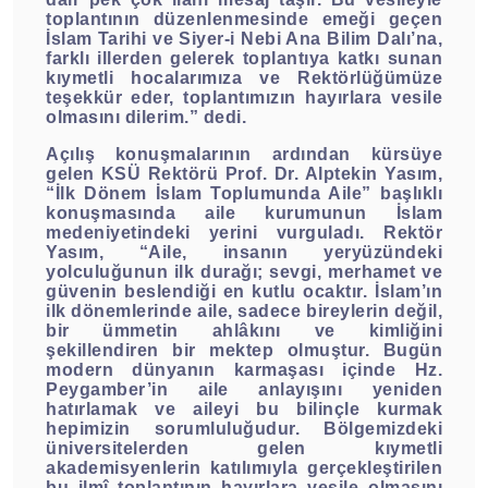
toplantının düzenlenmesinde emeği geçen
İslam Tarihi ve Siyer-i Nebi Ana Bilim Dalı’na,
farklı illerden gelerek toplantıya katkı sunan
kıymetli hocalarımıza ve Rektörlüğümüze
teşekkür eder, toplantımızın hayırlara vesile
olmasını dilerim.” dedi.
Açılış konuşmalarının ardından kürsüye
gelen KSÜ Rektörü Prof. Dr. Alptekin Yasım,
“İlk Dönem İslam Toplumunda Aile” başlıklı
konuşmasında aile kurumunun İslam
medeniyetindeki yerini vurguladı. Rektör
Yasım, “Aile, insanın yeryüzündeki
yolculuğunun ilk durağı; sevgi, merhamet ve
güvenin beslendiği en kutlu ocaktır. İslam’ın
ilk dönemlerinde aile, sadece bireylerin değil,
bir ümmetin ahlâkını ve kimliğini
şekillendiren bir mektep olmuştur. Bugün
modern dünyanın karmaşası içinde Hz.
Peygamber’in aile anlayışını yeniden
hatırlamak ve aileyi bu bilinçle kurmak
hepimizin sorumluluğudur. Bölgemizdeki
üniversitelerden gelen kıymetli
akademisyenlerin katılımıyla gerçekleştirilen
bu ilmî toplantının hayırlara vesile olmasını