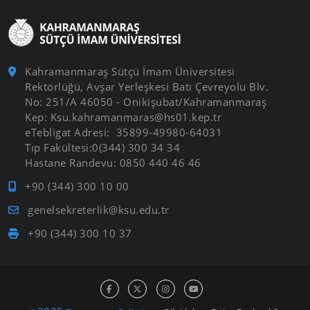
Kahramanmaraş Sütçü İmam Üniversitesi
Rektörlüğü, Avşar Yerleşkesi Batı Çevreyolu Blv.
No: 251/A 46050 - Onikişubat/Kahramanmaraş
Kep: Ksu.kahramanmaras@hs01.kep.tr
eTebligat Adresi: 35899-49980-64031
Tıp Fakültesi:0(344) 300 34 34
Hastane Randevu: 0850 440 46 46
+90 (344) 300 10 00
genelsekreterlik@ksu.edu.tr
+90 (344) 300 10 37