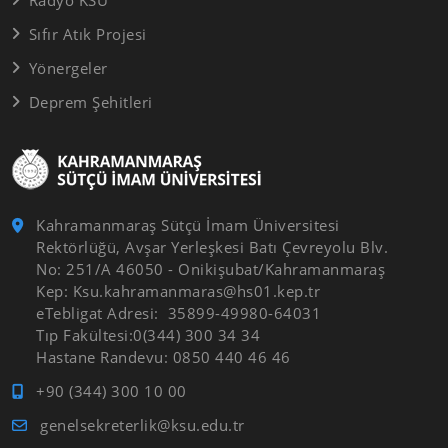
Sıfır Atık Projesi
Yönergeler
Deprem Şehitleri
Kahramanmaraş Sütçü İmam Üniversitesi
Rektörlüğü, Avşar Yerleşkesi Batı Çevreyolu Blv.
No: 251/A 46050 - Onikişubat/Kahramanmaraş
Kep: Ksu.kahramanmaras@hs01.kep.tr
eTebligat Adresi: 35899-49980-64031
Tıp Fakültesi:0(344) 300 34 34
Hastane Randevu: 0850 440 46 46
+90 (344) 300 10 00
genelsekreterlik@ksu.edu.tr