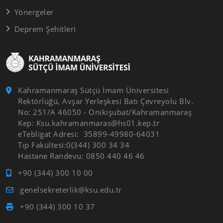
Yönergeler
Deprem Şehitleri
Kahramanmaraş Sütçü İmam Üniversitesi
Rektörlüğü, Avşar Yerleşkesi Batı Çevreyolu Blv.
No: 251/A 46050 - Onikişubat/Kahramanmaraş
Kep: Ksu.kahramanmaras@hs01.kep.tr
eTebligat Adresi: 35899-49980-64031
Tıp Fakültesi:0(344) 300 34 34
Hastane Randevu: 0850 440 46 46
+90 (344) 300 10 00
genelsekreterlik@ksu.edu.tr
+90 (344) 300 10 37