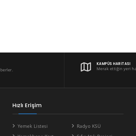
KAMPÜS HARITASI
Merak ettiğin yeri h
berler.
Hızlı Erişim
Yemek Listesi
Radyo KSÜ