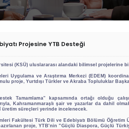
iyatı Projesine YTB Desteği
si (KSÜ) uluslararası alandaki bilimsel projelerine bir
leri Uygulama ve Araştırma Merkezi (EDEM) koordin
nulu proje, Yurtdışı Türkler ve Akraba Topluluklar Başk
tek Tamamlama” kapsamında ortağı olduğu çalışmad
arıyla, Kahramanmaraşlı şair ve yazarlar da dahil olm
î üretim süreçleri yerinde incelenecek.
imleri Fakültesi Türk Dili ve Edebiyatı Bölümü Öğreti
zırlanan proje, YTB'nin "Güçlü Diaspora, Güçlü Türk