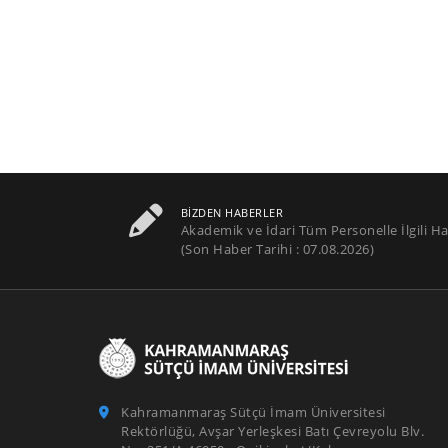
BIZDEN HABERLER
Akademik ve İdari Tüm Personelle İlgili Ha
(Son Haber Tarihi : 07.08.2026)
Kahramanmaraş Sütçü İmam Üniversitesi
Rektörlüğü, Avşar Yerleşkesi Batı Çevreyolu Blv.