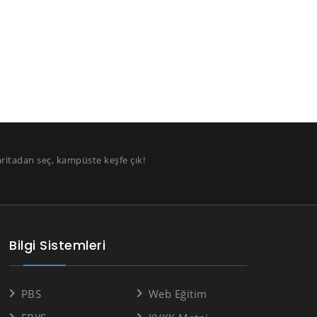
aritadan seç, kampüste keşfe çık!
Bilgi Sistemleri
PBS
Web Eğitim