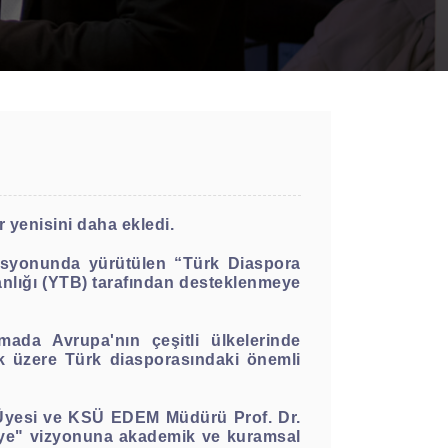
 yenisini daha ekledi.
asyonunda yürütülen “Türk Diaspora
anlığı (YTB) tarafından desteklenmeye
a Avrupa'nın çeşitli ülkelerinde
ak üzere Türk diasporasındaki önemli
m Üyesi ve KSÜ EDEM Müdürü Prof. Dr.
iye" vizyonuna akademik ve kuramsal