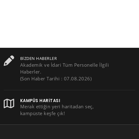
BIZDEN HABERLER
Akademik ve İdari Tüm Personelle İlgili
Haberler.
(Son Haber Tarihi : 07.08.2026)
KAMPÜS HARITASI
Merak ettiğin yeri haritadan seç,
kampüste keşfe çık!