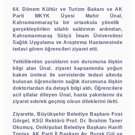
64. Dönem Kültür ve Turizm Bakanı ve AK
Parti MKYK Üyesi Mahir Ünal,
Kahramanmaraş’ta bir ortaokula yönelik
gerçekleştirilen silahlı saldırının ardından,
Kahramanmaraş Sütçü İmam Üniversitesi
Sağlık Uygulama ve Araştırma Hastanesinde
tedavi gören öğrencileri ziyaret etti.
Yetkililerden yaralıların son durumuna ilişkin
bilgi alan Ünal, ziyaret kapsamında yoğun
bakım ünitesi ile servislerde tedavi altında
bulunan öğrencilerin sağlık durumuna ilişkin
doktorlardan da detaylı bilgi aldı. Öğrencilere
acil şifalar dileyen Ünal, hasta yakınlarını da
ziyaret ederek geçmiş olsun dileklerini iletti.
Ziyarette, Büyükşehir Belediye Başkanı Fırat
Görgel, KSÜ Rektörü Prof. Dr. İbrahim Taner
Okumuş, Onikişubat Belediye Başkanı Hanifi
Toptaş, AK Parti İl Başkanı Av. Burak Gül ve