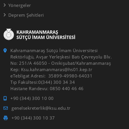
Yönergeler
Deprem Şehitleri
Kahramanmaraş Sütçü İmam Üniversitesi
Rektörlüğü, Avşar Yerleşkesi Batı Çevreyolu Blv.
No: 251/A 46050 - Onikişubat/Kahramanmaraş
Kep: Ksu.kahramanmaras@hs01.kep.tr
eTebligat Adresi: 35899-49980-64031
Tıp Fakültesi:0(344) 300 34 34
Hastane Randevu: 0850 440 46 46
+90 (344) 300 10 00
genelsekreterlik@ksu.edu.tr
+90 (344) 300 10 37