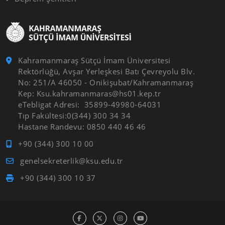
Kahramanmaraş Sütçü İmam Üniversitesi
Rektörlüğü, Avşar Yerleşkesi Batı Çevreyolu Blv.
No: 251/A 46050 - Onikişubat/Kahramanmaraş
Kep: Ksu.kahramanmaras@hs01.kep.tr
eTebligat Adresi: 35899-49980-64031
Tıp Fakültesi:0(344) 300 34 34
Hastane Randevu: 0850 440 46 46
+90 (344) 300 10 00
genelsekreterlik@ksu.edu.tr
+90 (344) 300 10 37