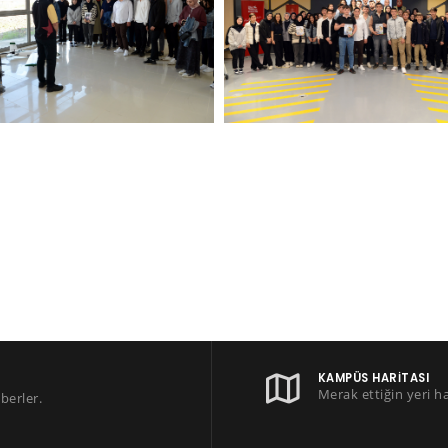
KAMPÜS HARITASI
Merak ettiğin yeri h
berler.