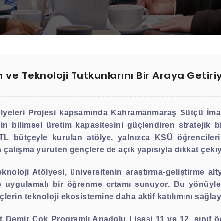
im ve Teknoloji Tutkunlarını Bir Araya Getiri
ölyeleri Projesi kapsamında Kahramanmaraş Sütçü İmam
enin bilimsel üretim kapasitesini güçlendiren stratejik
L bütçeyle kurulan atölye, yalnızca KSÜ öğrenciler
a çalışma yürüten gençlere de açık yapısıyla dikkat çekiy
knoloji Atölyesi, üniversitenin araştırma-geliştirme al
de uygulamalı bir öğrenme ortamı sunuyor. Bu yönüyle a
nçlerin teknoloji ekosistemine daha aktif katılımını sağlay
emir Çok Programlı Anadolu Lisesi 11 ve 12. sınıf öğr