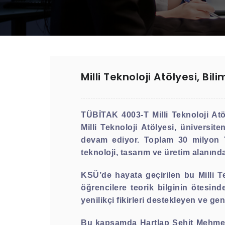
Milli Teknoloji Atölyesi, Bil
TÜBİTAK 4003-T Milli Teknoloji At
Milli Teknoloji Atölyesi, üniversit
devam ediyor. Toplam 30 milyon T
teknoloji, tasarım ve üretim alanınd
KSÜ’de hayata geçirilen bu Milli Te
öğrencilere teorik bilginin ötesin
yenilikçi fikirleri destekleyen ve ge
Bu kapsamda Hartlap Şehit Mehmet D