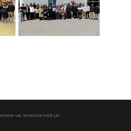
aritadan seç, kampüste keşfe çık!