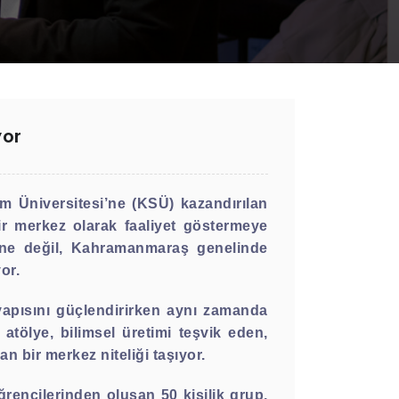
yor
 Üniversitesi’ne (KSÜ) kazandırılan
 bir merkez olarak faaliyet göstermeye
ine değil, Kahramanmaraş genelinde
or.
tyapısını güçlendirirken aynı zamanda
tölye, bilimsel üretimi teşvik eden,
an bir merkez niteliği taşıyor.
encilerinden oluşan 50 kişilik grup,