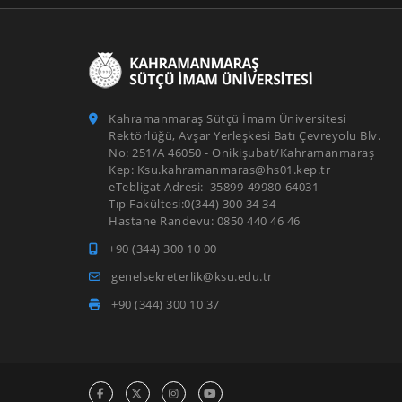
Kahramanmaraş Sütçü İmam Üniversitesi
Rektörlüğü, Avşar Yerleşkesi Batı Çevreyolu Blv.
No: 251/A 46050 - Onikişubat/Kahramanmaraş
Kep: Ksu.kahramanmaras@hs01.kep.tr
eTebligat Adresi: 35899-49980-64031
Tıp Fakültesi:0(344) 300 34 34
Hastane Randevu: 0850 440 46 46
+90 (344) 300 10 00
genelsekreterlik@ksu.edu.tr
+90 (344) 300 10 37