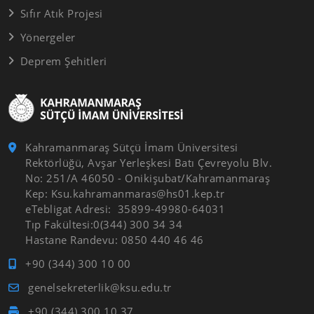
Sıfır Atık Projesi
Yönergeler
Deprem Şehitleri
Kahramanmaraş Sütçü İmam Üniversitesi
Rektörlüğü, Avşar Yerleşkesi Batı Çevreyolu Blv.
No: 251/A 46050 - Onikişubat/Kahramanmaraş
Kep: Ksu.kahramanmaras@hs01.kep.tr
eTebligat Adresi: 35899-49980-64031
Tıp Fakültesi:0(344) 300 34 34
Hastane Randevu: 0850 440 46 46
+90 (344) 300 10 00
genelsekreterlik@ksu.edu.tr
+90 (344) 300 10 37