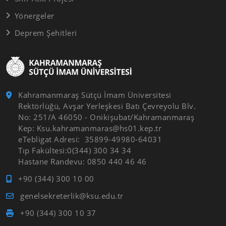
Yönergeler
Deprem Şehitleri
Kahramanmaraş Sütçü İmam Üniversitesi
Rektörlüğü, Avşar Yerleşkesi Batı Çevreyolu Blv.
No: 251/A 46050 - Onikişubat/Kahramanmaraş
Kep: Ksu.kahramanmaras@hs01.kep.tr
eTebligat Adresi: 35899-49980-64031
Tıp Fakültesi:0(344) 300 34 34
Hastane Randevu: 0850 440 46 46
+90 (344) 300 10 00
genelsekreterlik@ksu.edu.tr
+90 (344) 300 10 37