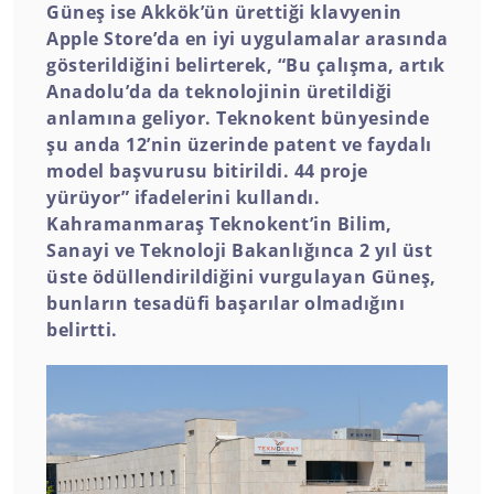
Güneş ise Akkök’ün ürettiği klavyenin
Apple Store’da en iyi uygulamalar arasında
gösterildiğini belirterek, “Bu çalışma, artık
Anadolu’da da teknolojinin üretildiği
anlamına geliyor. Teknokent bünyesinde
şu anda 12’nin üzerinde patent ve faydalı
model başvurusu bitirildi. 44 proje
yürüyor” ifadelerini kullandı.
Kahramanmaraş Teknokent’in Bilim,
Sanayi ve Teknoloji Bakanlığınca 2 yıl üst
üste ödüllendirildiğini vurgulayan Güneş,
bunların tesadüfi başarılar olmadığını
belirtti.