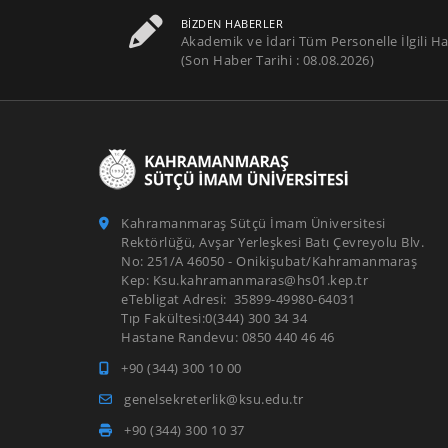
BIZDEN HABERLER
Akademik ve İdari Tüm Personelle İlgili Ha
(Son Haber Tarihi : 08.08.2026)
Kahramanmaraş Sütçü İmam Üniversitesi
Rektörlüğü, Avşar Yerleşkesi Batı Çevreyolu Blv.
No: 251/A 46050 - Onikişubat/Kahramanmaraş
Kep: Ksu.kahramanmaras@hs01.kep.tr
eTebligat Adresi: 35899-49980-64031
Tıp Fakültesi:0(344) 300 34 34
Hastane Randevu: 0850 440 46 46
+90 (344) 300 10 00
genelsekreterlik@ksu.edu.tr
+90 (344) 300 10 37