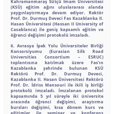
Kahramanmaraş Sütçü İmam Üniversitesi
(KSÜ) eğitim ağını uluslararası alanda
yaygınlaştırmaya devam ediyor. Rektör
Prof. Dr. Durmuş Deveci Fas Kazablanka II.
Hasan Üniversitesi (Hassan II University of
Casablanca) ile geniş kapsamlı eğitim ve
öğrenci değişimi protokolü imzaladı.
6. Avrasya İpek Yolu Üniversiteler Birliği
Konsorsiyumu (Eurasian Silk Road
Universities Consortium – ESRUC)
toplantısına katılmak üzere Fas’ın
Kazablanka şehrinde bulunan KSÜ
Rektörü Prof. Dr. Durmuş Deveci,
Kazablanka II. Hasan Üniversitesi Rektörü
Prof. Dr. İdriss Mansouri ile ikili iş birliği
protokolü imzaladı. İmzalanan protokol
kapsamında 5 yıl süreyle iki üniversite
arasında öğrenci değişimi, araştırma
bursları değişimi, kısa dönem kurs ve
eğitimler ile seminer ve konferans