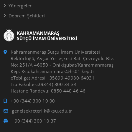
Yönergeler
Deprem Şehitleri
Kahramanmaraş Sütçü İmam Üniversitesi
Rektörlüğü, Avşar Yerleşkesi Batı Çevreyolu Blv.
No: 251/A 46050 - Onikişubat/Kahramanmaraş
Kep: Ksu.kahramanmaras@hs01.kep.tr
eTebligat Adresi: 35899-49980-64031
Tıp Fakültesi:0(344) 300 34 34
Hastane Randevu: 0850 440 46 46
+90 (344) 300 10 00
genelsekreterlik@ksu.edu.tr
+90 (344) 300 10 37