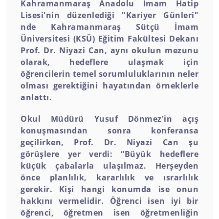
Kahramanmaraş Anadolu İmam Hatip
Lisesi'nin düzenlediği "Kariyer Günleri"
nde Kahramanmaraş Sütçü İmam
Üniversitesi (KSÜ) Eğitim Fakültesi Dekanı
Prof. Dr. Niyazi Can, aynı okulun mezunu
olarak, hedeflere ulaşmak için
öğrencilerin temel sorumluluklarının neler
olması gerektiğini hayatından örneklerle
anlattı.
Okul Müdürü Yusuf Dönmez'in açış
konuşmasından sonra konferansa
geçilirken, Prof. Dr. Niyazi Can şu
görüşlere yer verdi: “Büyük hedeflere
küçük çabalarla ulaşılmaz. Herşeyden
önce planlılık, kararlılık ve ısrarlılık
gerekir. Kişi hangi konumda ise onun
hakkını vermelidir. Öğrenci isen iyi bir
öğrenci, öğretmen isen öğretmenliğin