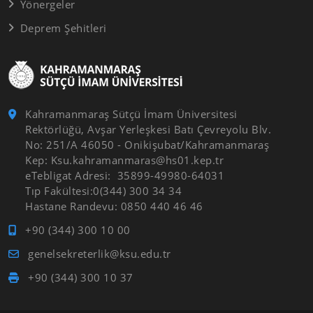
Yönergeler
Deprem Şehitleri
Kahramanmaraş Sütçü İmam Üniversitesi
Rektörlüğü, Avşar Yerleşkesi Batı Çevreyolu Blv.
No: 251/A 46050 - Onikişubat/Kahramanmaraş
Kep: Ksu.kahramanmaras@hs01.kep.tr
eTebligat Adresi: 35899-49980-64031
Tıp Fakültesi:0(344) 300 34 34
Hastane Randevu: 0850 440 46 46
+90 (344) 300 10 00
genelsekreterlik@ksu.edu.tr
+90 (344) 300 10 37