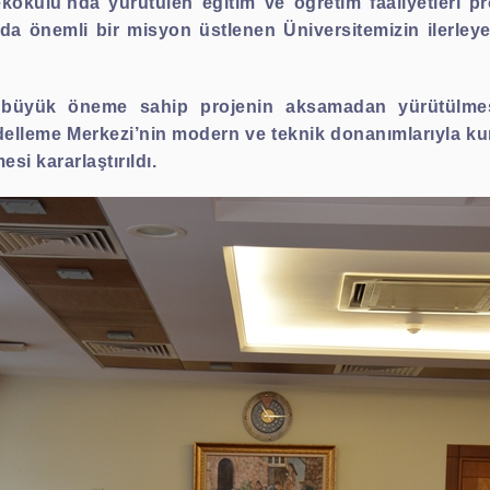
okulu’nda yürütülen eğitim ve öğretim faaliyetleri p
nda önemli bir misyon üstlenen Üniversitemizin ilerle
ı büyük öneme sahip projenin aksamadan yürütülme
leme Merkezi’nin modern ve teknik donanımlarıyla kur
esi kararlaştırıldı.