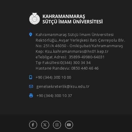
Kahramanmaraş Sütçü İmam Üniversitesi
Rektörlüğü, Avşar Yerleşkesi Batı Çevreyolu Blv.
No: 251/A 46050 - Onikişubat/Kahramanmaraş
Kep: Ksu.kahramanmaras@hs01.kep.tr
eTebligat Adresi: 35899-49980-64031
Tıp Fakültesi:0(344) 300 34 34
Hastane Randevu: 0850 440 46 46
+90 (344) 300 10 00
genelsekreterlik@ksu.edu.tr
+90 (344) 300 10 37