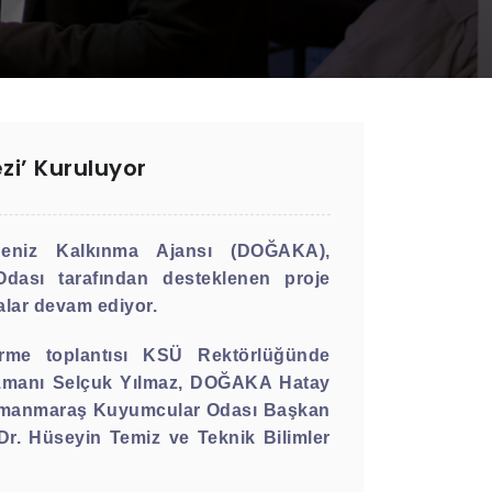
i’ Kuruluyor
eniz Kalkınma Ajansı (DOĞAKA),
ası tarafından desteklenen proje
lar devam ediyor.
rme toplantısı KSÜ Rektörlüğünde
Uzmanı Selçuk Yılmaz, DOĞAKA Hatay
hramanmaraş Kuyumcular Odası Başkan
r. Hüseyin Temiz ve Teknik Bilimler