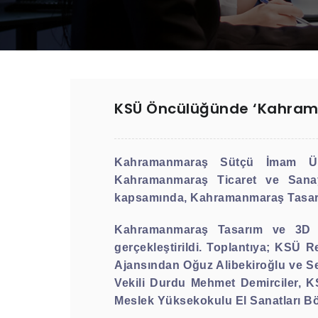
KSÜ Öncülüğünde ‘Kahrama
Kahramanmaraş Sütçü İmam Üni
Kahramanmaraş Ticaret ve Sana
kapsamında, Kahramanmaraş Tasarı
Kahramanmaraş Tasarım ve 3D M
gerçekleştirildi.
Toplantıya; KSÜ Re
Ajansından Oğuz Alibekiroğlu ve 
Vekili Durdu Mehmet Demirciler, K
Meslek Yüksekokulu El Sanatları Bö