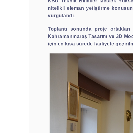
KSÜ Teknik Bilimler Meslek Yüksek
nitelikli eleman yetiştirme konusu
vurgulandı.
Toplantı sonunda proje ortaklar
Kahramanmaraş Tasarım ve 3D Model
için en kısa sürede faaliyete geçirilm