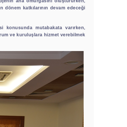
rojenin ana omurgasını oluştururken,
yen dönem katkılarının devam edeceği
si konusunda mutabakata varırken,
um ve kuruluşlara hizmet verebilmek