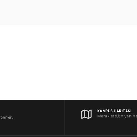
KAMPÜS HARITASI
Merak ettiğin yeri h
berler.