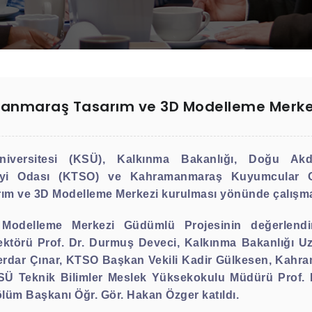
nmaraş Tasarım ve 3D Modelleme Merkez
versitesi (KSÜ), Kalkınma Bakanlığı, Doğu Akd
yi Odası (KTSO) ve Kahramanmaraş Kuyumcular Od
m ve 3D Modelleme Merkezi kurulması yönünde çalışma
odelleme Merkezi Güdümlü Projesinin değerlendi
ktörü Prof. Dr. Durmuş Deveci, Kalkınma Bakanlığı 
Serdar Çınar, KTSO Başkan Vekili Kadir Gülkesen, Ka
SÜ Teknik Bilimler Meslek Yüksekokulu Müdürü Prof. D
lüm Başkanı Öğr. Gör. Hakan Özger katıldı.