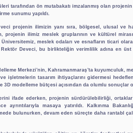
leri tarafından ön mutabakatı imzalanmış olan projenin 
endirme sunumu yapıldı.
i projenin ilimizin yanı sıra, bölgesel, ulusal ve hat
, projenin ilimiz meslek gruplarının ve kültürel miras
ca Üniversitemiz, meslek odaları ve esnafların ticari olar
Rektör Deveci, bu birlikteliğin verimlilik adına en üst
lleme Merkezi’nin,
Kahramanmaraş’ta kuyumculuk, meta
 ve işletmelerin tasarım ihtiyaçlarını gidermesi hedefle
 ve 3D modelleme bütçesi açısından da olumlu sonuçlar 
erini ifade ederken, projenin sürdürülebilirliği, ortakl
nce ayrıntılarıyla masaya yatırıldı. Kalkınma Bakanl
mede bulunurken, devam eden süreçte daha rantabl çalı