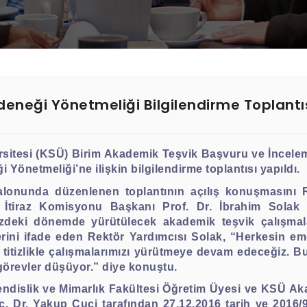
neği Yönetmeliği Bilgilendirme Toplantıs
itesi (KSÜ) Birim Akademik Teşvik Başvuru ve İncele
önetmeliği’ne ilişkin bilgilendirme toplantısı yapıldı.
alonunda düzenlenen toplantının açılış konuşmasını
İtiraz Komisyonu Başkanı Prof. Dr. İbrahim Solak y
deki dönemde yürütülecek akademik teşvik çalışmala
rini ifade eden Rektör Yardımcısı Solak, “Herkesin emeğ
titizlikle çalışmalarımızı yürütmeye devam edeceğiz. 
örevler düşüyor.” diye konuştu.
ndislik ve Mimarlık Fakültesi Öğretim Üyesi ve KSÜ A
. Dr. Yakup Cuci tarafından 27.12.2016 tarih ve 2016/9