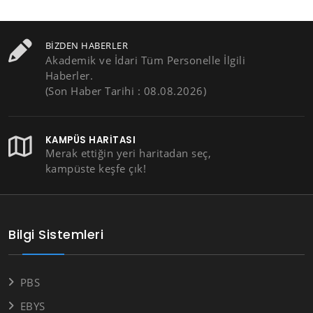
BIZDEN HABERLER
Akademik ve İdari Tüm Personelle İlgili
Haberler.
(Son Haber Tarihi : 08.08.2026)
KAMPÜS HARITASI
Merak ettiğin yeri haritadan seç,
kampüste keşfe çık!
Bilgi Sistemleri
PBS
EBYS