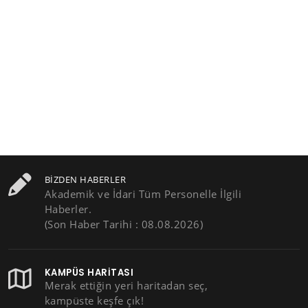
BIZDEN HABERLER
Akademik ve İdari Tüm Personelle İlgili
Haberler.
(Son Haber Tarihi : 08.08.2026)
KAMPÜS HARITASI
Merak ettiğin yeri haritadan seç,
kampüste keşfe çık!