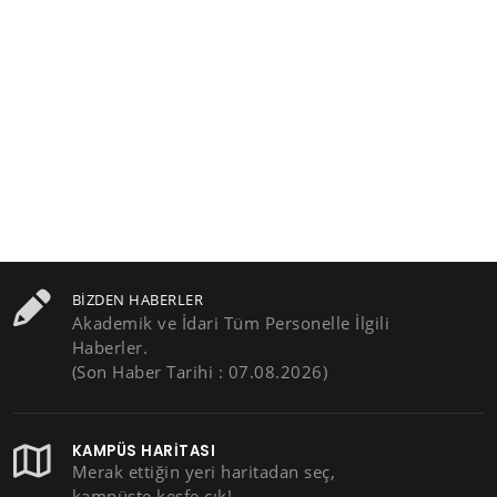
BIZDEN HABERLER
Akademik ve İdari Tüm Personelle İlgili
Haberler.
(Son Haber Tarihi : 07.08.2026)
KAMPÜS HARITASI
Merak ettiğin yeri haritadan seç,
kampüste keşfe çık!