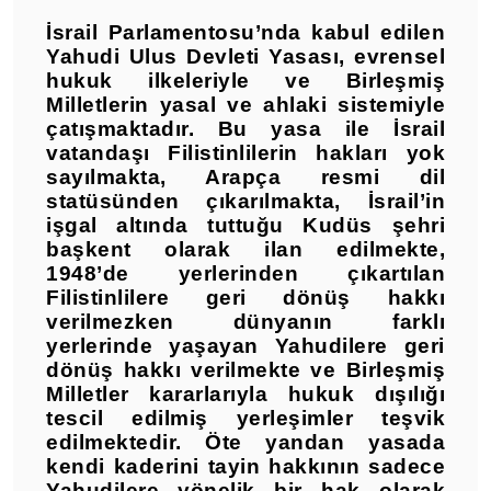
İsrail Parlamentosu’nda kabul edilen
Yahudi Ulus Devleti Yasası, evrensel
hukuk ilkeleriyle ve Birleşmiş
Milletlerin yasal ve ahlaki sistemiyle
çatışmaktadır. Bu yasa ile İsrail
vatandaşı Filistinlilerin hakları yok
sayılmakta, Arapça resmi dil
statüsünden çıkarılmakta, İsrail’in
işgal altında tuttuğu Kudüs şehri
başkent olarak ilan edilmekte,
1948’de yerlerinden çıkartılan
Filistinlilere geri dönüş hakkı
verilmezken dünyanın farklı
yerlerinde yaşayan Yahudilere geri
dönüş hakkı verilmekte ve Birleşmiş
Milletler kararlarıyla hukuk dışılığı
tescil edilmiş yerleşimler teşvik
edilmektedir. Öte yandan yasada
kendi kaderini tayin hakkının sadece
Yahudilere yönelik bir hak olarak