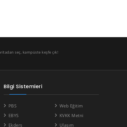
aritadan seç, kampüste keşfe çık!
Bilgi Sistemleri
PBS
Web Eğitim
EBYS
KVKK Metni
Ekders
Ulaşım