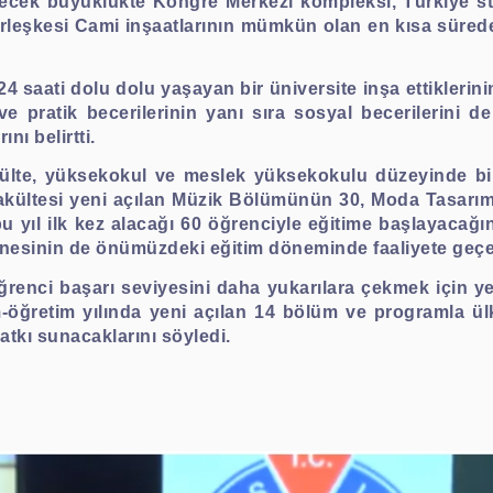
recek büyüklükte Kongre Merkezi kompleksi, Türkiye st
leşkesi Cami inşaatlarının mümkün olan en kısa süred
 24 saati dolu dolu yaşayan bir üniversite inşa ettikleri
 ve pratik becerilerinin yanı sıra sosyal becerilerini d
nı belirtti.
külte, yüksekokul ve meslek yüksekokulu düzeyinde bir
akültesi yeni açılan Müzik Bölümünün 30, Moda Tasarı
 bu yıl ilk kez alacağı 60 öğrenciyle eğitime başlayacağ
anesinin de önümüzdeki eğitim döneminde faaliyete geçe
enci başarı seviyesini daha yukarılara çekmek için yeni
öğretim yılında yeni açılan 14 bölüm ve programla ülke
tkı sunacaklarını söyledi.