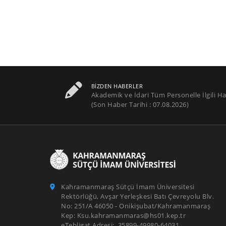
BIZDEN HABERLER
Akademik ve İdari Tüm Personelle İlgili Ha
(Son Haber Tarihi : 07.08.2026)
Kahramanmaraş Sütçü İmam Üniversitesi
Rektörlüğü, Avşar Yerleşkesi Batı Çevreyolu Blv.
No: 251/A 46050 - Onikişubat/Kahramanmaraş
Kep: Ksu.kahramanmaras@hs01.kep.tr
eTebligat Adresi: 35899-49980-64031