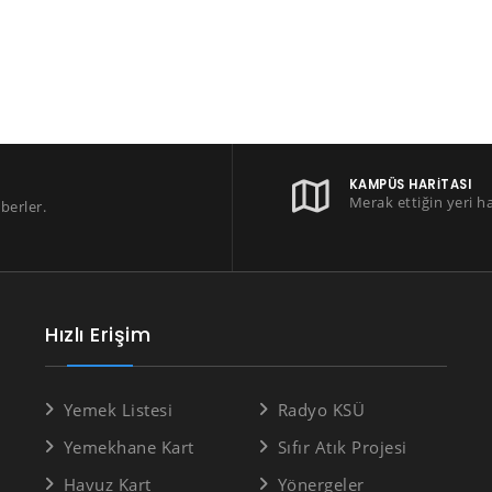
KAMPÜS HARITASI
Merak ettiğin yeri h
berler.
Hızlı Erişim
Yemek Listesi
Radyo KSÜ
Yemekhane Kart
Sıfır Atık Projesi
Havuz Kart
Yönergeler