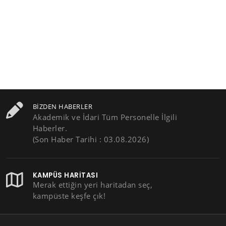
BIZDEN HABERLER
Akademik ve İdari Tüm Personelle İlgili
Haberler.
(Son Haber Tarihi : 03.08.2026)
KAMPÜS HARITASI
Merak ettiğin yeri haritadan seç,
kampüste keşfe çık!