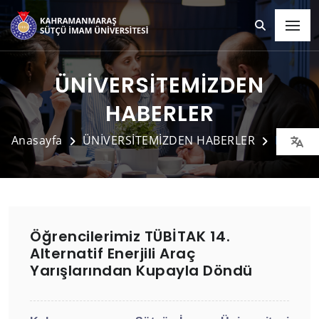
ÜNİVERSİTEMİZDEN
HABERLER
Anasayfa
ÜNİVERSİTEMİZDEN HABERLER
Detay
Öğrencilerimiz TÜBİTAK 14.
Alternatif Enerjili Araç
Yarışlarından Kupayla Döndü