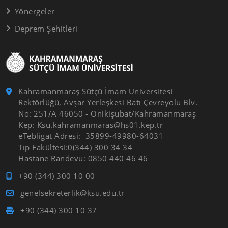
Yönergeler
Deprem Şehitleri
Kahramanmaraş Sütçü İmam Üniversitesi
Rektörlüğü, Avşar Yerleşkesi Batı Çevreyolu Blv.
No: 251/A 46050 - Onikişubat/Kahramanmaraş
Kep: Ksu.kahramanmaras@hs01.kep.tr
eTebligat Adresi: 35899-49980-64031
Tıp Fakültesi:0(344) 300 34 34
Hastane Randevu: 0850 440 46 46
+90 (344) 300 10 00
genelsekreterlik@ksu.edu.tr
+90 (344) 300 10 37