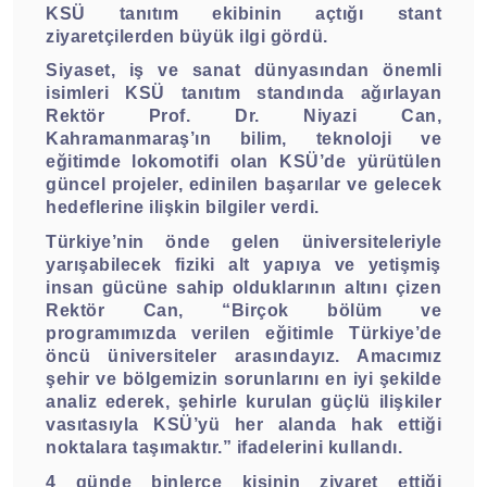
KSÜ tanıtım ekibinin açtığı stant
ziyaretçilerden büyük ilgi gördü.
Siyaset, iş ve sanat dünyasından önemli
isimleri KSÜ tanıtım standında ağırlayan
Rektör Prof. Dr. Niyazi Can,
Kahramanmaraş’ın bilim, teknoloji ve
eğitimde lokomotifi olan KSÜ’de yürütülen
güncel projeler, edinilen başarılar ve gelecek
hedeflerine ilişkin bilgiler verdi.
Türkiye’nin önde gelen üniversiteleriyle
yarışabilecek fiziki alt yapıya ve yetişmiş
insan gücüne sahip olduklarının altını çizen
Rektör Can, “Birçok bölüm ve
programımızda verilen eğitimle Türkiye’de
öncü üniversiteler arasındayız. Amacımız
şehir ve bölgemizin sorunlarını en iyi şekilde
analiz ederek, şehirle kurulan güçlü ilişkiler
vasıtasıyla KSÜ’yü her alanda hak ettiği
noktalara taşımaktır.” ifadelerini kullandı.
4 günde binlerce kişinin ziyaret ettiği