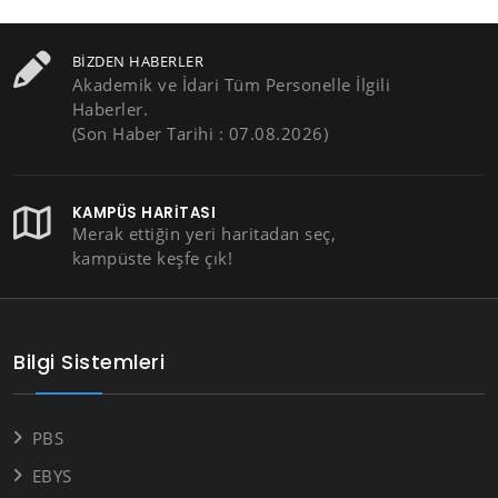
BIZDEN HABERLER
Akademik ve İdari Tüm Personelle İlgili
Haberler.
(Son Haber Tarihi : 07.08.2026)
KAMPÜS HARITASI
Merak ettiğin yeri haritadan seç,
kampüste keşfe çık!
Bilgi Sistemleri
PBS
EBYS