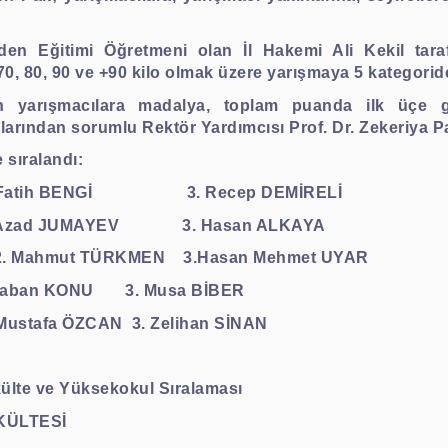
en Eğitimi Öğretmeni olan İl Hakemi Ali Kekil taraf
, 70, 80, 90 ve +90 kilo olmak üzere yarışmaya 5 kategorid
 yarışmacılara madalya, toplam puanda ilk üçe gi
larından sorumlu Rektör Yardımcısı Prof. Dr. Zekeriya Pa
 sıralandı:
 Fatih BENGİ
3. Recep DEMİRELİ
 Azad JUMAYEV
3. Hasan ALKAYA
2. Mahmut TÜRKMEN
3.Hasan Mehmet UYAR
Şaban KONU
3. Musa BİBER
 Mustafa ÖZCAN
3. Zelihan SİNAN
lte ve Yüksekokul Sıralaması
AKÜLTESİ