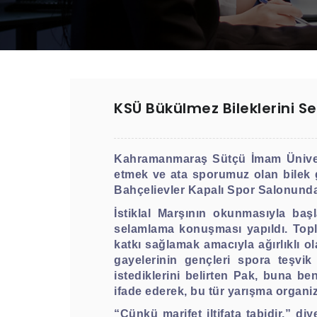
KSÜ Bükülmez Bileklerini Se
Kahramanmaraş Sütçü İmam Üniversi
etmek ve ata sporumuz olan bilek 
Bahçelievler Kapalı Spor Salonunda
İstiklal Marşının okunmasıyla ba
selamlama konuşması yapıldı. Toplu
katkı sağlamak amacıyla ağırlıklı olar
gayelerinin gençleri spora teşv
istediklerini belirten Pak, buna be
ifade ederek, bu tür yarışma organiz
“Çünkü marifet iltifata tabidir.” di