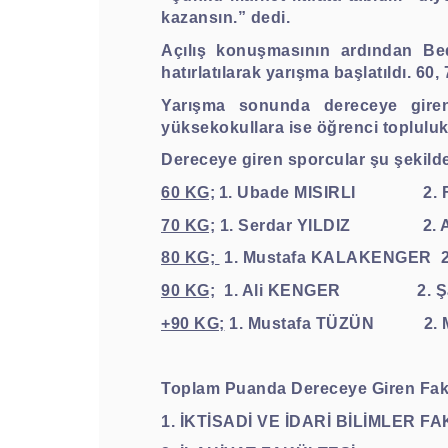
kazansın.” dedi.
Açılış konuşmasının ardından Bed
hatırlatılarak yarışma başlatıldı. 60
Yarışma sonunda dereceye giren
yüksekokullara ise öğrenci topluluk
Dereceye giren sporcular şu şekilde
60 KG;
1. Ubade MISIRLI
2.
70 KG;
1. Serdar YILDIZ
2.
80 KG;
1. Mustafa KALAKENGER
90 KG;
1. Ali KENGER
2. 
+90 KG;
1. Mustafa TÜZÜN
2.
Toplam Puanda Dereceye Giren Fakü
1. İKTİSADİ VE İDARİ BİLİMLER F