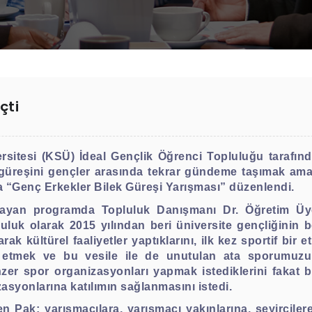
çti
tesi (KSÜ) İdeal Gençlik Öğrenci Topluluğu tarafında
güreşini gençler arasında tekrar gündeme taşımak ama
 “Genç Erkekler Bilek Güreşi Yarışması” düzenlendi.
şlayan programda Topluluk Danışmanı Dr. Öğretim Üy
luk olarak 2015 yılından beri üniversite gençliğinin 
ak kültürel faaliyetler yaptıklarını, ilk kez sportif bir e
ik etmek ve bu vesile ile de unutulan ata sporumuz
nzer spor organizasyonları yapmak istediklerini fakat b
asyonlarına katılımın sağlanmasını istedi.
yen Pak; yarışmacılara, yarışmacı yakınlarına, seyircile