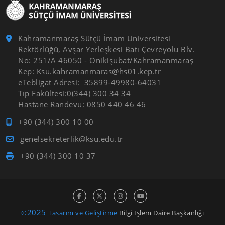
Kahramanmaraş Sütçü İmam Üniversitesi
Rektörlüğü, Avşar Yerleşkesi Batı Çevreyolu Blv.
No: 251/A 46050 - Onikişubat/Kahramanmaraş
Kep: Ksu.kahramanmaras@hs01.kep.tr
eTebligat Adresi: 35899-49980-64031
Tıp Fakültesi:0(344) 300 34 34
Hastane Randevu: 0850 440 46 46
+90 (344) 300 10 00
genelsekreterlik@ksu.edu.tr
+90 (344) 300 10 37
2025
©
Tasarım ve Geliştirme
Bilgi İşlem Daire Başkanlığı