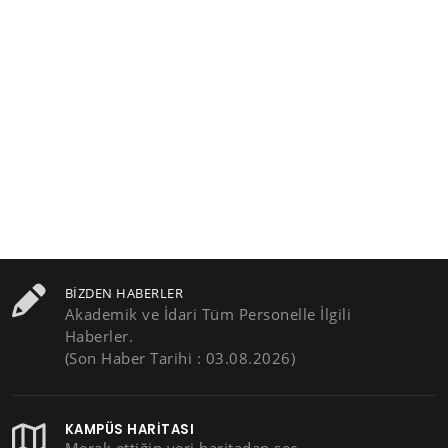
BIZDEN HABERLER
Akademik ve İdari Tüm Personelle İlgili
Haberler.
(Son Haber Tarihi : 03.08.2026)
KAMPÜS HARITASI
Merak ettiğin yeri haritadan seç,