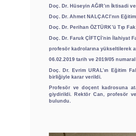
Doç. Dr. Hüseyin AĞIR
’ın İktisadi v
Doç. Dr. Ahmet NALÇACI
’nın Eğiti
Doç. Dr. Perihan ÖZTÜRK
’ü Tıp Fak
Doç. Dr. Faruk ÇİFTÇİ
’nin İlahiyat 
profesör
kadrolarına yükseltilerek at
06.02.2019 tarih ve 2019/05 numaral
Doç. Dr. Evrim URAL
’ın Eğitim F
birliğiyle karar verildi.
Profesör ve doçent kadrosuna ata
giydirildi. Rektör Can, profesör v
bulundu.