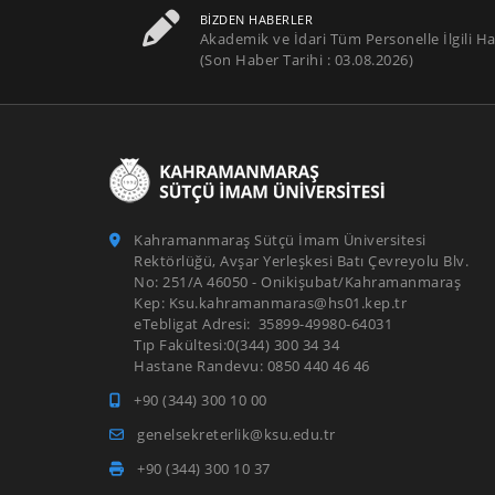
BIZDEN HABERLER
Akademik ve İdari Tüm Personelle İlgili Ha
(Son Haber Tarihi : 03.08.2026)
Kahramanmaraş Sütçü İmam Üniversitesi
Rektörlüğü, Avşar Yerleşkesi Batı Çevreyolu Blv.
No: 251/A 46050 - Onikişubat/Kahramanmaraş
Kep: Ksu.kahramanmaras@hs01.kep.tr
eTebligat Adresi: 35899-49980-64031
Tıp Fakültesi:0(344) 300 34 34
Hastane Randevu: 0850 440 46 46
+90 (344) 300 10 00
genelsekreterlik@ksu.edu.tr
+90 (344) 300 10 37