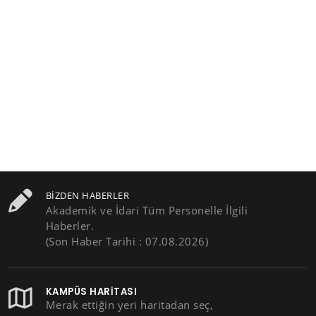
BIZDEN HABERLER
Akademik ve İdari Tüm Personelle İlgili
Haberler.
(Son Haber Tarihi : 07.08.2026)
KAMPÜS HARITASI
Merak ettiğin yeri haritadan seç,