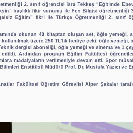
menliği 2. sınıf öğrencisi İsra Tekkeş “Eğitimde Ebeveyn
in” başlıklı fikir sunumu ile Fen Bilgisi öğretmenliği 
elsiz Eğitim” fikri ile Türkçe Öğretmenliği 2. sınıf 
amında okunan 40 kitaptan oluşan set, öğle yemeği, s
kullanılmak üzere 250 TL’lik hediye çeki, öğle yemeği, s
 Teknik dergisi aboneliği, öğle yemeği ve sinema ve 1 çe
edildi. Ardından program Eğitim Fakültesi öğrenciler
mlara madalyaların verilmesiyle devam etti. Spor müsa
Bilimleri Enstitüsü Müdürü Prof. Dr. Mustafa Yazıcı ve 
natlar Fakültesi Öğretim Görevlisi Alper Şakalar tara