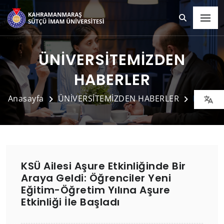
ÜNİVERSİTEMİZDEN
HABERLER
Anasayfa
ÜNİVERSİTEMİZDEN HABERLER
Detay
KSÜ Ailesi Aşure Etkinliğinde Bir
Araya Geldi: Öğrenciler Yeni
Eğitim-Öğretim Yılına Aşure
Etkinliği İle Başladı