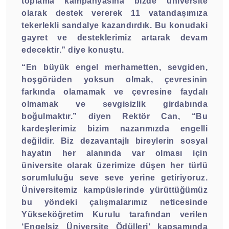
toplama kampanyasına bizde üniversite
olarak destek vererek 11 vatandaşımıza
tekerlekli sandalye kazandırdık. Bu konudaki
gayret ve desteklerimiz artarak devam
edecektir.” diye konuştu.
“En büyük engel merhametten, sevgiden,
hoşgörüden yoksun olmak, çevresinin
farkında olamamak ve çevresine faydalı
olmamak ve sevgisizlik girdabında
boğulmaktır.” diyen Rektör Can, “Bu
kardeşlerimiz bizim nazarımızda engelli
değildir. Biz dezavantajlı bireylerin sosyal
hayatın her alanında var olması için
üniversite olarak üzerimize düşen her türlü
sorumluluğu seve seve yerine getiriyoruz.
Üniversitemiz kampüslerinde yürüttüğümüz
bu yöndeki çalışmalarımız neticesinde
Yükseköğretim Kurulu tarafından verilen
‘Engelsiz Üniversite Ödülleri’ kapsamında