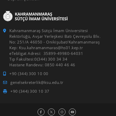
Kahramanmaraş Sütçü İmam Üniversitesi
Rektörlüğü, Avşar Yerleşkesi Batı Çevreyolu Blv.
No: 251/A 46050 - Onikişubat/Kahramanmaraş
Kep: Ksu.kahramanmaras@hs01.kep.tr
eTebligat Adresi: 35899-49980-64031
Tıp Fakültesi:0(344) 300 34 34
Hastane Randevu: 0850 440 46 46
+90 (344) 300 10 00
genelsekreterlik@ksu.edu.tr
+90 (344) 300 10 37