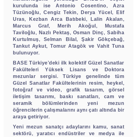
kurulunda ise Antonio Cosentino, Azra
Tüzünoğlu, Cengiz Tekin, Derya Yücel, Elif
Uras, Kezban Arca Batıbeki, Lalin Akalan,
Marcus Graf, Merih Akoğul, Mustafa
Taviloğlu, Nazlı Pektaş, Osman Dinç, Sabiha
Kurtulmuş, Selman Bilal, Şakir Gökçebağ,
Tankut Aykut, Tomur Atagök ve Vahit Tuna
bulunuyor.
BASE Türkiye’deki ilk kolektif Güzel Sanatlar
Fakülteleri Yüksek Lisans ve Doktora
mezunlar sergisi. Türkiye genelinde tüm
Güzel Sanatlar Fakültelerinin resim, heykel,
fotoğraf ve video, grafik tasarım, görsel
iletişim tasarımı, baskı sanatları, cam ve
seramik bölümlerinden yeni mezun
öğrencilerin çalışmalarını aynı çatı altında bir
araya getiriyor.
Yeni mezun sanatçı adaylarını kamu, sanat
sektörü, yaratıcı endüstriler ve medya ile