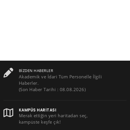
BIZDEN HABERLER
Akademik ve İdari Tüm Personelle İlgili
Haberler.
(Son Haber Tarihi : 08.08.2026)
KAMPÜS HARITASI
Merak ettiğin yeri haritadan seç,
kampüste keşfe çık!