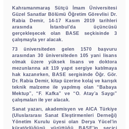
Kahramanmaraş Sütçü İmam Üniversitesi
Güzel Sanatlar Bölümü Öğretim Görevlisi Dr.
Rabia Demir, 14-17 Kasım 2019 tarihleri
arasında İstanbul’da üçüncüsü
gerçekleşecek olan BASE seçkisinde 3
çalışmayla yer alacak.
73 üniversiteden gelen 1570 başvuru
arasından 30 üniversiteden 105 yani lisans
olmak üzere yüksek lisans ve doktora
mezunlarına ait 119 yapıt sergiye katılmaya
hak kazanırken, BASE sergisinde Öğr. Gör.
Dr. Rabia Demir, kitap üzerine kolaj ve karışık
teknik malzeme ile yapılmış olan “Babaya
Mektup”, “F. Kafka” ve “O. Atay’a Saygı”
çalışmaları ile yer alacak.
Sanat yazarı, akademisyen ve AICA Türkiye
(Uluslararası Sanat Eleştirmenleri Derneği)
Yönetim Kurulu üyesi olan Derya Yücel’in
küratörlüğünü yürüttüğü BASE’in seçici