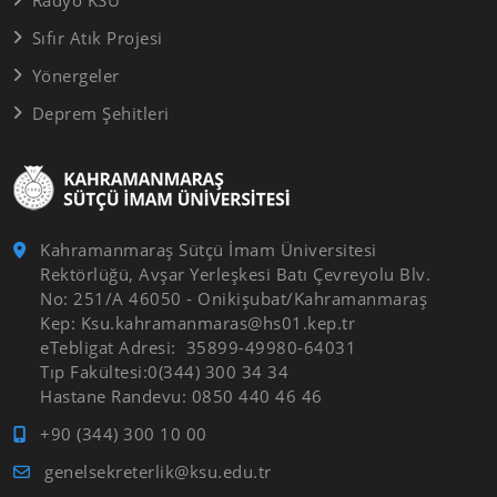
Sıfır Atık Projesi
Yönergeler
Deprem Şehitleri
Kahramanmaraş Sütçü İmam Üniversitesi
Rektörlüğü, Avşar Yerleşkesi Batı Çevreyolu Blv.
No: 251/A 46050 - Onikişubat/Kahramanmaraş
Kep: Ksu.kahramanmaras@hs01.kep.tr
eTebligat Adresi: 35899-49980-64031
Tıp Fakültesi:0(344) 300 34 34
Hastane Randevu: 0850 440 46 46
+90 (344) 300 10 00
genelsekreterlik@ksu.edu.tr