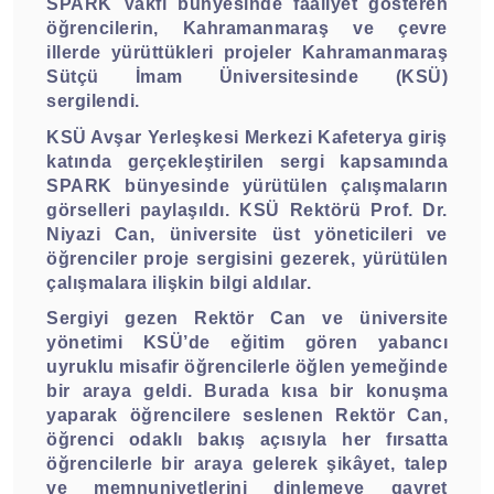
SPARK Vakfı bünyesinde faaliyet gösteren
öğrencilerin, Kahramanmaraş ve çevre
illerde yürüttükleri projeler Kahramanmaraş
Sütçü İmam Üniversitesinde (KSÜ)
sergilendi.
KSÜ Avşar Yerleşkesi Merkezi Kafeterya giriş
katında gerçekleştirilen sergi kapsamında
SPARK bünyesinde yürütülen çalışmaların
görselleri paylaşıldı. KSÜ Rektörü Prof. Dr.
Niyazi Can, üniversite üst yöneticileri ve
öğrenciler proje sergisini gezerek, yürütülen
çalışmalara ilişkin bilgi aldılar.
Sergiyi gezen Rektör Can ve üniversite
yönetimi KSÜ’de eğitim gören yabancı
uyruklu misafir öğrencilerle öğlen yemeğinde
bir araya geldi. Burada kısa bir konuşma
yaparak öğrencilere seslenen Rektör Can,
öğrenci odaklı bakış açısıyla her fırsatta
öğrencilerle bir araya gelerek şikâyet, talep
ve memnuniyetlerini dinlemeye gayret