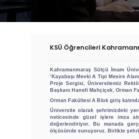
KSÜ Öğrencileri Kahramanmar
Kahramanmaraş Sütçü İmam Ünivers
‘Kayabaşı Mevki A Tipi Mesire Alanı’
Proje Sergisi, Üniversitemiz Rekt
Başkanı Hanefi Mahçiçek, Orman Fakü
Orman Fakültesi A Blok giriş katınd
Üniversite olarak şehrimizdeki yere
neticesinde güzel işlere imza at
değerlendiriyor. Bu manada gerçe
ölçüsünde sunuyoruz. Birlikte şehri