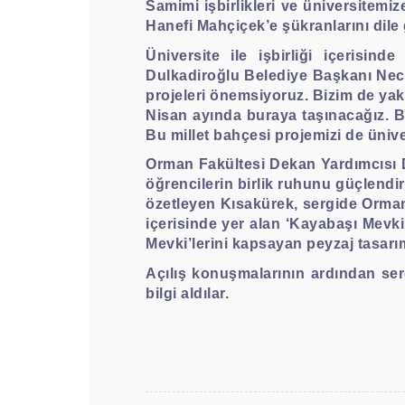
Samimi işbirlikleri ve üniversitem
Hanefi Mahçiçek’e şükranlarını dile
Üniversite ile işbirliği içerisi
Dulkadiroğlu Belediye Başkanı Necati
projeleri önemsiyoruz. Bizim de yakla
Nisan ayında buraya taşınacağız. B
Bu millet bahçesi projemizi de ünive
Orman Fakültesi Dekan Yardımcısı Dr.
öğrencilerin birlik ruhunu güçlendi
özetleyen Kısakürek, sergide Orman 
içerisinde yer alan ‘Kayabaşı Mevki 
Mevki’lerini kapsayan peyzaj tasarım
Açılış konuşmalarının ardından serg
bilgi aldılar.