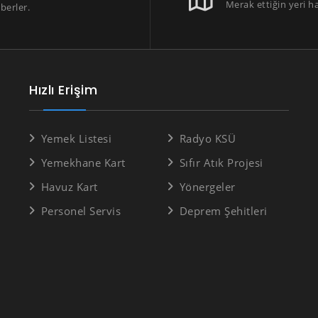
Merak ettiğin yeri h
berler.
Hızlı Erişim
Yemek Listesi
Radyo KSÜ
Yemekhane Kart
Sıfır Atık Projesi
Havuz Kart
Yönergeler
Personel Servis
Deprem Şehitleri