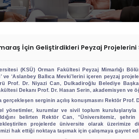
aş İçin Geliştirdikleri Peyzaj Projelerini 
itesi (KSÜ) Orman Fakültesi Peyzaj Mimarlığı Bölümü
 ve ‘Aslanbey Ballıca Mevki’lerini içeren peyzaj projele
örü Prof. Dr. Niyazi Can, Dulkadiroğlu Belediye Başk
ltesi Dekanı Prof. Dr. Hasan Serin, akademisyen ve öğre
a gerçekleşen serginin açılış konuşmasını Rektör Prof. D
l yönetimler, kurumlar ve sivil toplum kuruluşlarıyla yü
ıldığını belirten Rektör Can, “Üniversitemiz, şehrin
kleştirilen projelerde üniversite olarak üzerimize d
mizi hak ettiği noktaya taşımak için çalışmaya gayret ed