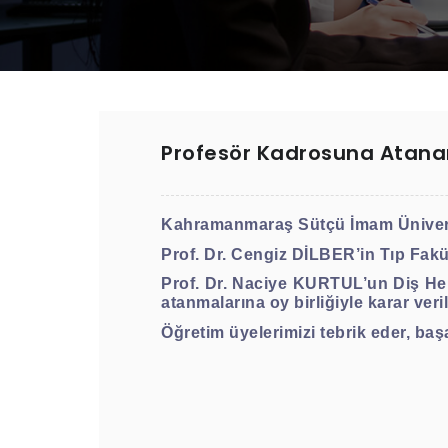
Profesör Kadrosuna Atanan
Kahramanmaraş Sütçü İmam Üniversit
Prof. Dr. Cengiz DİLBER’in Tıp Fakül
Prof. Dr. Naciye KURTUL’un Diş Hek
atanmalarına oy birliğiyle karar veril
Öğretim üyelerimizi tebrik eder, başar