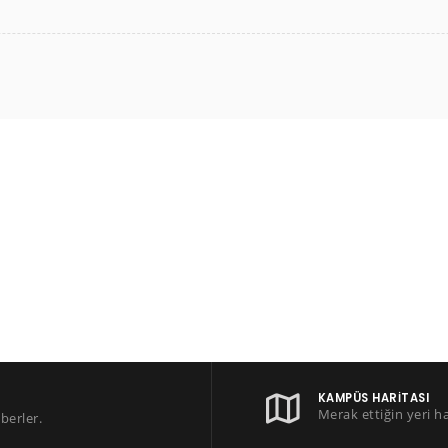
KAMPÜS HARITASI
Merak ettiğin yeri h
berler.