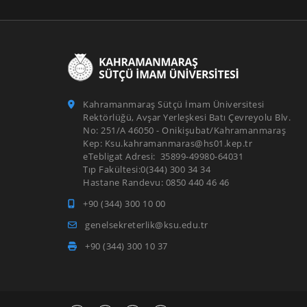
Kahramanmaraş Sütçü İmam Üniversitesi
Rektörlüğü, Avşar Yerleşkesi Batı Çevreyolu Blv.
No: 251/A 46050 - Onikişubat/Kahramanmaraş
Kep: Ksu.kahramanmaras@hs01.kep.tr
eTebligat Adresi: 35899-49980-64031
Tıp Fakültesi:0(344) 300 34 34
Hastane Randevu: 0850 440 46 46
+90 (344) 300 10 00
genelsekreterlik@ksu.edu.tr
+90 (344) 300 10 37