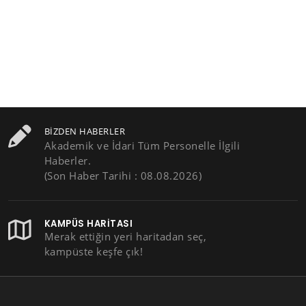
BIZDEN HABERLER
Akademik ve İdari Tüm Personelle İlgili
Haberler.
(Son Haber Tarihi : 08.08.2026)
KAMPÜS HARITASI
Merak ettiğin yeri haritadan seç,
kampüste keşfe çık!