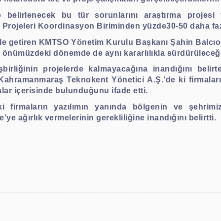
 belirlenecek bu tür sorunlarını araştırma projesi 
Projeleri Koordinasyon Biriminden yüzde30-50 daha fazla 
e getiren KMTSO Yönetim Kurulu Başkanı Şahin Balcıoğlu
 önümüzdeki dönemde de aynı kararlılıkla sürdürüleceği
şbirliğinin projelerde kalmayacağına inandığını bel
ahramanmaraş Teknokent Yönetici A.Ş.’de ki firmaların
alar içerisinde bulunduğunu ifade etti.
i firmaların yazılımın yanında bölgenin ve şehrimiz
e ağırlık vermelerinin gerekliliğine inandığını belirtti.