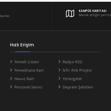
KAMPÜS HARITASI
Merak ettiğin yeri h
berler.
Hızlı Erişim
Yemek Listesi
Radyo KSÜ
Yemekhane Kart
Sıfır Atık Projesi
Havuz Kart
Yönergeler
Personel Servis
Deprem Şehitleri