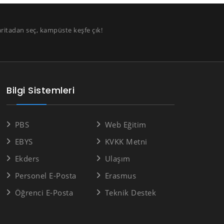
aritadan seç, kampüste keşfe çık!
Bilgi Sistemleri
PBS
Web Eğitim
EBYS
KVKK Metni
Ekders
Ulaşım
Personel E-Posta
Erasmus
Öğrenci E-Posta
Teknik Destek