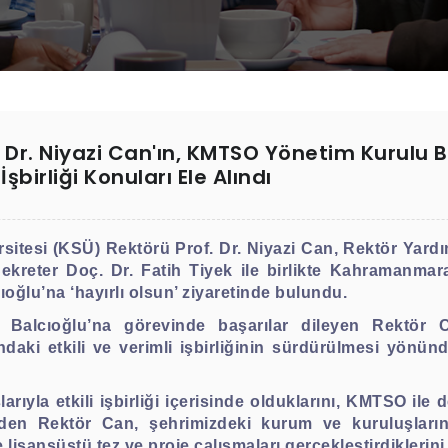
. Dr. Niyazi Can'ın, KMTSO Yönetim Kurulu 
birliği Konuları Ele Alındı
si (KSÜ) Rektörü Prof. Dr. Niyazi Can, Rektör Yardımcıl
kreter Doç. Dr. Fatih Tiyek ile birlikte Kahramanma
ğlu’na ‘hayırlı olsun’ ziyaretinde bulundu.
lcıoğlu’na görevinde başarılar dileyen Rektör Can
ki etkili ve verimli işbirliğinin sürdürülmesi yönün
ıyla etkili işbirliği içerisinde olduklarını, KMTSO ile 
eden Rektör Can, şehrimizdeki kurum ve kuruluşların 
isansüstü tez ve proje çalışmaları gerçekleştirdiklerini