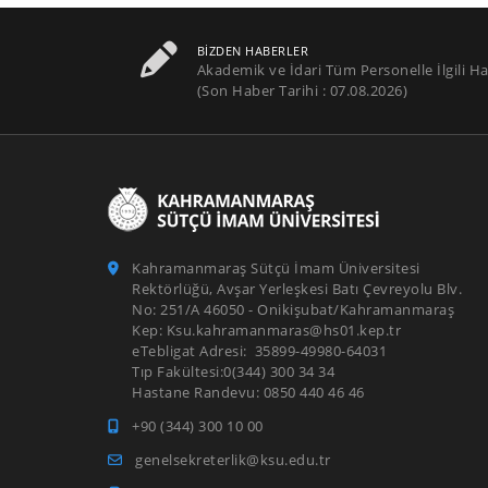
BIZDEN HABERLER
Akademik ve İdari Tüm Personelle İlgili Ha
(Son Haber Tarihi : 07.08.2026)
Kahramanmaraş Sütçü İmam Üniversitesi
Rektörlüğü, Avşar Yerleşkesi Batı Çevreyolu Blv.
No: 251/A 46050 - Onikişubat/Kahramanmaraş
Kep: Ksu.kahramanmaras@hs01.kep.tr
eTebligat Adresi: 35899-49980-64031
Tıp Fakültesi:0(344) 300 34 34
Hastane Randevu: 0850 440 46 46
+90 (344) 300 10 00
genelsekreterlik@ksu.edu.tr