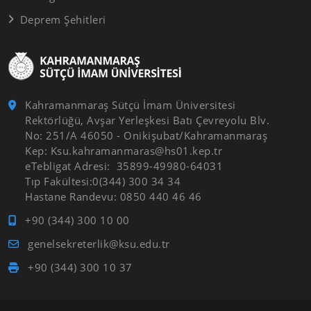
Deprem Şehitleri
Kahramanmaraş Sütçü İmam Üniversitesi
Rektörlüğü, Avşar Yerleşkesi Batı Çevreyolu Blv.
No: 251/A 46050 - Onikişubat/Kahramanmaraş
Kep: Ksu.kahramanmaras@hs01.kep.tr
eTebligat Adresi: 35899-49980-64031
Tıp Fakültesi:0(344) 300 34 34
Hastane Randevu: 0850 440 46 46
+90 (344) 300 10 00
genelsekreterlik@ksu.edu.tr
+90 (344) 300 10 37