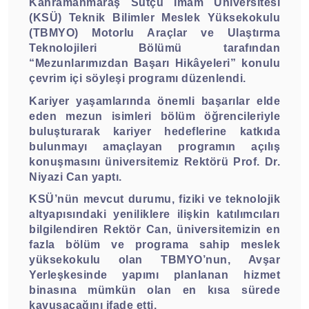
Kahramanmaraş Sütçü İmam Üniversitesi
(KSÜ) Teknik Bilimler Meslek Yüksekokulu
(TBMYO) Motorlu Araçlar ve Ulaştırma
Teknolojileri Bölümü tarafından
“Mezunlarımızdan Başarı Hikâyeleri” konulu
çevrim içi söyleşi programı düzenlendi.
Kariyer yaşamlarında önemli başarılar elde
eden mezun isimleri bölüm öğrencileriyle
buluşturarak kariyer hedeflerine katkıda
bulunmayı amaçlayan programın açılış
konuşmasını üniversitemiz Rektörü Prof. Dr.
Niyazi Can yaptı.
KSÜ’nün mevcut durumu, fiziki ve teknolojik
altyapısındaki yeniliklere ilişkin katılımcıları
bilgilendiren Rektör Can, üniversitemizin en
fazla bölüm ve programa sahip meslek
yüksekokulu olan TBMYO’nun, Avşar
Yerleşkesinde yapımı planlanan hizmet
binasına mümkün olan en kısa sürede
kavuşacağını ifade etti.