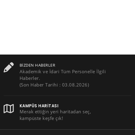
BIZDEN HABERLER
Akademik ve İdari Tüm Personelle İlgili
Haberler.
(Son Haber Tarihi : 03.08.2026)
KAMPÜS HARITASI
Merak ettiğin yeri haritadan seç,
kampüste keşfe çık!